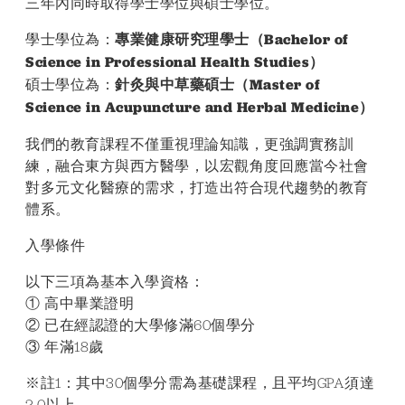
三年內同時取得學士學位與碩士學位。
專業健康研究理學士（Bachelor of 
學士學位為：
Science in Professional Health Studies）
針灸與中草藥碩士（Master of 
碩士學位為：
Science in Acupuncture and Herbal Medicine）
我們的教育課程不僅重視理論知識，更強調實務訓
練，融合東方與西方醫學，以宏觀角度回應當今社會
對多元文化醫療的需求，打造出符合現代趨勢的教育
體系。
入學條件
以下三項為基本入學資格：
① 高中畢業證明
② 已在經認證的大學修滿60個學分
③ 年滿18歲
※註1：其中30個學分需為基礎課程，且平均GPA須達
2.0以上。